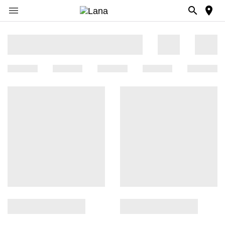


