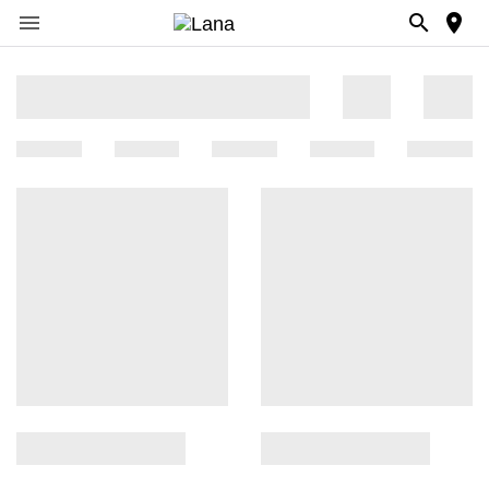


