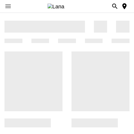


